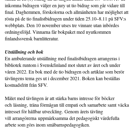
inkomna bidragen väljer en jury ut tio bidrag som går vidare till
final. Daghemmen, förskolorna och allmänheten har möjlighet att
rösta på de tio finalistbidragen under tiden 25.10–8.11 på SFV:s
webbplats. Den 10 november utses tre vinnare utan inbördes
ordningsföljd. Vinnarna får bokpaket med nyutkommen
finlandssvensk barnlitteratur.
Utställning och bok
En ambulerande utställning med finalistbidragen arrangeras i
bibliotek runtom i Svenskfinland mot slutet av året och under
våren 2022. En bok med de tio bidragen och artiklar som berör
tävlingens tema ges ut i december 2021. Boken kan beställas
kostnadsfritt från SFV.
Målet med tävlingen är att stärka barns intresse för böcker
och läsning, träna förmågan till empati och samarbete samt väcka
intresset för hållbar utveckling. Genom årets tävling
vill arrangörerna uppmärksamma det pedagogiskt värdefulla
arbete som görs inom småbarnspedagogiken.