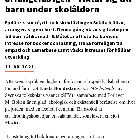
barn under skolåldern
Fjolårets succé, rit- och skrivtävlingen Snälla hjältar,
arrangeras igen i höst. Denna gång riktar sig tävlingen
till barn i åldrarna 5­–6. Målet är att stärka barnens
intresse för böcker och läsning, träna förmågan till
empati och samarbete samt väcka intresset för hållbar
utveckling.
11.08.2021
Alla svenskspråkiga daghem, förskolor och språkbadsdaghem i
Linda Bondestam
Finland får i höst
s bok
Mitt bottenliv
av
Svenska folkskolans vänner (SFV) i samarbete med Förlaget
M. Boken är en glad, ekologisk och existentiell berättelse om livet
på jorden, med en axolotl i centrum. En axolotl är
ett utrotningshotat djur, en salamander, som lever i en sjö i
Mexico.
I anslutning till bokdonationen arrangeras rit- och