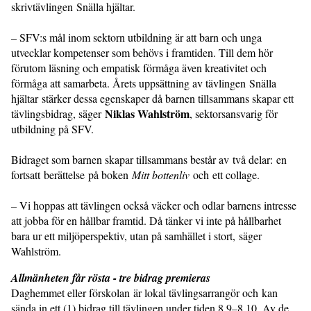
skrivtävlingen Snälla hjältar.
– SFV:s mål inom sektorn utbildning är att barn och unga
utvecklar kompetenser som behövs i framtiden. Till dem hör
förutom läsning och empatisk förmåga även kreativitet och
förmåga att samarbeta. Årets uppsättning av tävlingen Snälla
hjältar stärker dessa egenskaper då barnen tillsammans skapar ett
Niklas Wahlström
tävlingsbidrag, säger
, sektorsansvarig för
utbildning på SFV.
Bidraget som barnen skapar tillsammans består av två delar: en
fortsatt berättelse på boken
Mitt bottenliv
och ett collage.
– Vi hoppas att tävlingen också väcker och odlar barnens intresse
att jobba för en hållbar framtid. Då tänker vi inte på hållbarhet
bara ur ett miljöperspektiv, utan på samhället i stort, säger
Wahlström.
Allmänheten får rösta - tre bidrag premieras
Daghemmet eller förskolan är lokal tävlingsarrangör och kan
sända in ett (1) bidrag till tävlingen under tiden 8.9–8.10. Av de