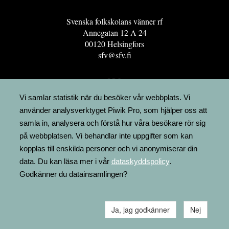
Svenska folkskolans vänner rf
Annegatan 12 A 24
00120 Helsingfors
sfv@sfv.fi
GRO
FÖRENINGSRESURSEN
Vi samlar statistik när du besöker vår webbplats. Vi
använder analysverktyget Piwik Pro, som hjälper oss att
MINNESRUNOR.FI
samla in, analysera och förstå hur våra besökare rör sig
UPPSLAGSVERKET FINLAND
på webbplatsen. Vi behandlar inte uppgifter som kan
LÄGENHETER
kopplas till enskilda personer och vi anonymiserar din
FAKTURERING
data. Du kan läsa mer i vår
dataskyddspolicy
.
Godkänner du datainsamlingen?
Ja, jag godkänner
Nej