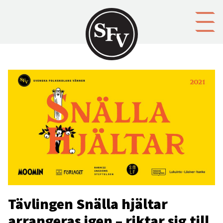
Gå till innehållet
Tävlingen Snälla hjältar
arrangeras igen – riktar sig till