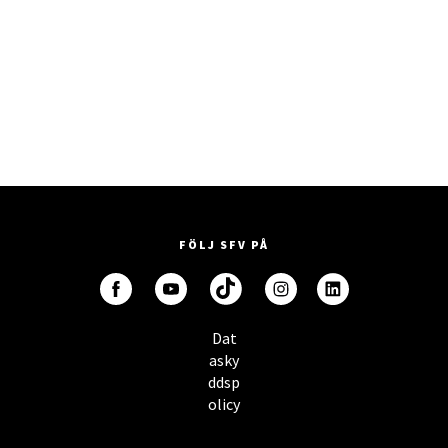
Laskutusosoitteemme
FÖLJ SFV PÅ
Dat
asky
ddsp
olicy