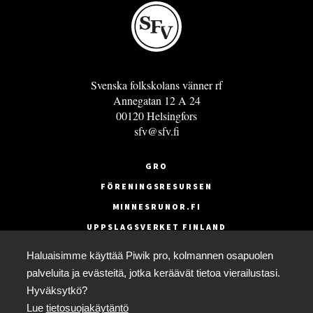
Svenska folkskolans vänner rf
Annegatan 12 A 24
00120 Helsingfors
sfv@sfv.fi
GRO
FÖRENINGSRESURSEN
MINNESRUNOR.FI
UPPSLAGSVERKET FINLAND
LÄGENHETER
Haluaisimme käyttää Piwik pro, kolmannen osapuolen
FAKTURERING
palveluita ja evästeitä, jotka keräävät tietoa vierailustasi.
Hyväksytkö?
Lue
tietosuojakäytäntö