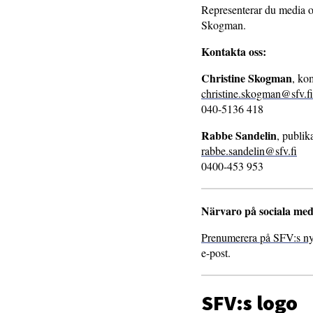
Representerar du media o
Skogman.
Kontakta oss:
Christine Skogman
, ko
christine.skogman@sfv.fi
040-5136 418
Rabbe Sandelin
, publik
rabbe.sandelin@sfv.fi
0400-453 953
Närvaro på sociala med
Prenumerera på SFV:s ny
e-post.
SFV:s logo