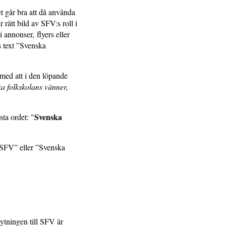
t går bra att då använda
rätt bild av SFV:s roll i
 annonser, flyers eller
 text ”Svenska
 med att i den löpande
a folkskolans vänner,
Svenska
ta ordet: "
”SFV” eller ”Svenska
tningen till SFV är