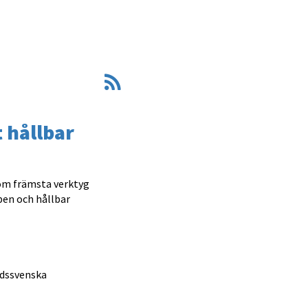
 hållbar
som främsta verktyg
pen och hållbar
ndssvenska