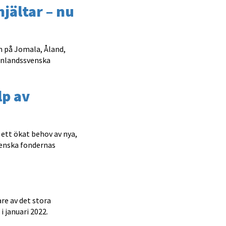
jältar – nu
 på Jomala, Åland,
finlandssvenska
lp av
 ett ökat behov av nya,
venska fondernas
re av det stora
i januari 2022.