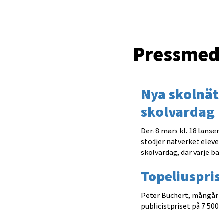
Pressmed
Nya skolnät
skolvardag
Den 8 mars kl. 18 lans
stödjer nätverket eleve
skolvardag, där varje b
Topeliuspris
Peter Buchert, mångårig
publicistpriset på 7 500