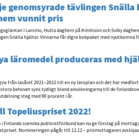
e genomsyrade tävlingen Snälla h
hem vunnit pris
gsgläntan i Larsmo, Hulta daghem på Kimitoön och Sviby daghem
ingen Snälla hjältar. Vinnarna får digra bokpaket med nyutkomna 
ya läromedel produceras med hjä
is från läsåret 2021–2022 till en ny läroplan och det har medfört
 stora behovet syns tydligt bland ansökningarna till de finlandss
tdelning steg med 90 procent i år.
ll Topeliuspriset 2022!
i Finlands svenska publicistförbund kan nu ge förslag på mottaga
stpriset. Nomineringen pågår till 12.12 – prismottagaren avslöjas 