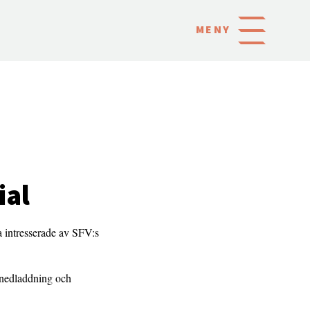
MENY
ial
a intresserade av SFV:s
 nedladdning och