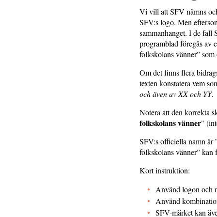
Vi vill att SFV nämns och
SFV:s logo. Men eftersom 
sammanhanget. I de fall S
programblad föregås av en
folkskolans vänner” som 
Om det finns flera bidrag
texten konstatera vem som
och även av XX och YY
.
Notera att den korrekta s
folkskolans vänner
" (in
SFV:s officiella namn är
folkskolans vänner” kan fö
Kort instruktion:
Använd logon och m
Använd kombinationen
SFV-märket kan även