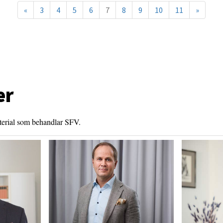
«
3
4
5
6
7
8
9
10
11
»
er
aterial som behandlar SFV.