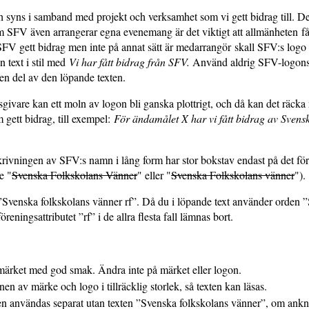
 syns i samband med projekt och verksamhet som vi gett bidrag till. De
SFV även arrangerar egna evenemang är det viktigt att allmänheten får 
FV gett bidrag men inte på annat sätt är medarrangör skall SFV:s logo i
 text i stil med
Vi har fått bidrag från SFV.
Använd aldrig SFV-logons
en del av den löpande texten.
sgivare kan ett moln av logon bli ganska plottrigt, och då kan det räcka
 gett bidrag, till exempel:
För ändamålet X har vi fått bidrag av Svensk
krivningen av SFV:s namn i lång form har stor bokstav endast på det förs
te "
Svenska Folkskolans Vänner
" eller "
Svenska Folkskolans vänner
").
 ”Svenska folkskolans vänner rf”. Då du i löpande text använder orden 
reningsattributet ”rf” i de allra flesta fall lämnas bort.
ärket med god smak. Ändra inte på märket eller logon.
 av märke och logo i tillräcklig storlek, så texten kan läsas.
 användas separat utan texten ”Svenska folkskolans vänner”, om ankny