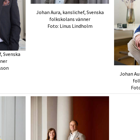
Johan Aura, kanslichef, Svenska
folkskolans vänner
Foto: Linus Lindholm
f, Svenska
nner
sson
Johan Aur
fol
Foto