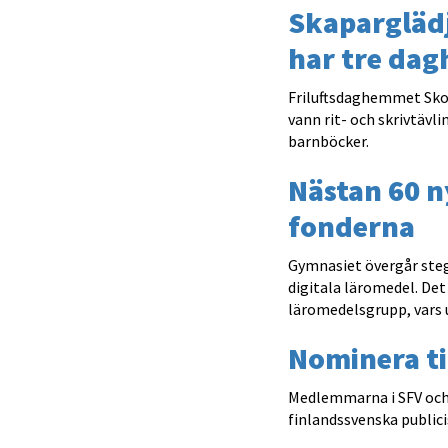
Skaparglädj
har tre dag
Friluftsdaghemmet Sko
vann rit- och skrivtävl
barnböcker.
Nästan 60 n
fonderna
Gymnasiet övergår stegv
digitala läromedel. Det
läromedelsgrupp, vars u
Nominera ti
Medlemmarna i SFV och 
finlandssvenska publici