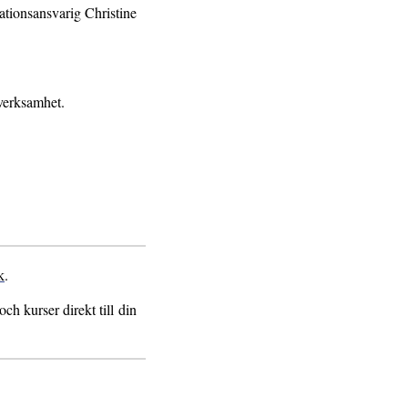
tionsansvarig Christine
verksamhet.
k
.
h kurser direkt till din