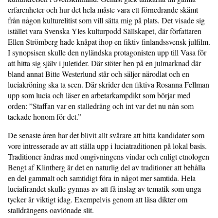
erfarenheter och hur det hela måste vara ett förnedrande skämt
från någon kulturelitist som vill sätta mig på plats. Det visade sig
istället vara Svenska Yles kulturpodd Sällskapet, där författaren
Ellen Strömberg hade knåpat ihop en fiktiv finlandssvensk julfilm.
I synopsisen skulle den nyländska protagonisten upp till Vasa för
att hitta sig själv i juletider. Där stöter hen på en julmarknad där
bland annat Bitte Westerlund står och säljer närodlat och en
luciakröning ska ta scen. Där skrider den fiktiva Rosanna Fellman
upp som lucia och läser en arbetarkampdikt som börjar med
orden: ”Staffan var en stalledräng och int var det nu nån som
tackade honom för det.”
De senaste åren har det blivit allt svårare att hitta kandidater som
vore intresserade av att ställa upp i luciatraditionen på lokal basis.
Traditioner ändras med omgivningens vindar och enligt etnologen
Bengt af Klintberg är det en naturlig del av traditioner att behålla
en del gammalt och samtidigt föra in något mer samtida. Hela
luciafirandet skulle gynnas av att få inslag av tematik som unga
tycker är viktigt idag. Exempelvis genom att läsa dikter om
stalldrängens oavlönade slit.