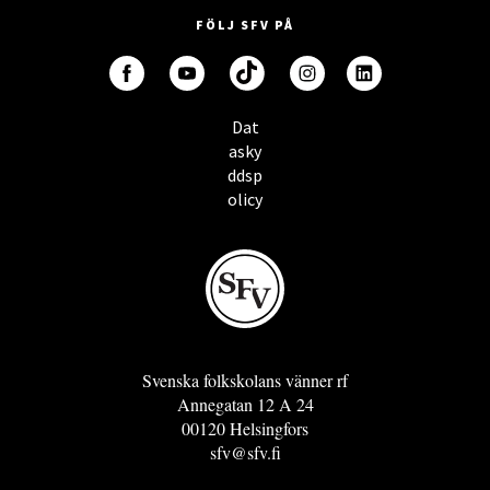
FÖLJ SFV PÅ
Dat
asky
ddsp
olicy
Svenska folkskolans vänner rf
Annegatan 12 A 24
00120 Helsingfors
sfv@sfv.fi