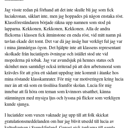
Jag visste redan på förhand att det inte skulle bli jag som fick
luciakronan, såklart inte, men jag hoppades på någon enstaka röst.
Klassföreståndaren började räkna upp namnen som stod på
lapparna. Kekkonen, Kekkonen, Kekkonen. Alla de andra
flickorna i klassen fick åtminstone en enda röst, vid mitt namn på
tavlan ekade det tomt. Det var då jag insåg hur verkligt ful jag var
i mina jämnårigas ögon. Det hjälpte inte att klassens representant
skolkade från luciatågets övningar och istället stod ute vid
mopederna på tobak. Jag var avundsjuk på hennes status och
skönhet men samtidigt också irriterad på att den arbetsmoral som
krävdes för att göra ett sådant uppdrag inte kommit i åtanke hos
mina röstande klasskamrater. För mig var motiveringen kring lucia
mer än att stå som en tissiliisa framför skolan. Lucia för mig
innebar att få höra om teman som kvinnors utsatthet, känna
stämningen med mysiga ljus och lyssna på flickor som verkligen
kunde sjunga.
I luciatider som vuxen vaknade jag upp till att folk skickat
gratulationsmeddelanden om hur jag blivit utsedd till lucia av
kulturkretsen i Svenskfinland. Genast gick tankarna till gamla